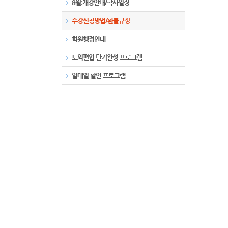
8월:개강안내/학사일정
수강신청방법/환불규정
〓
학원행정안내
토익편입 단기완성 프로그램
일대일 할인 프로그램