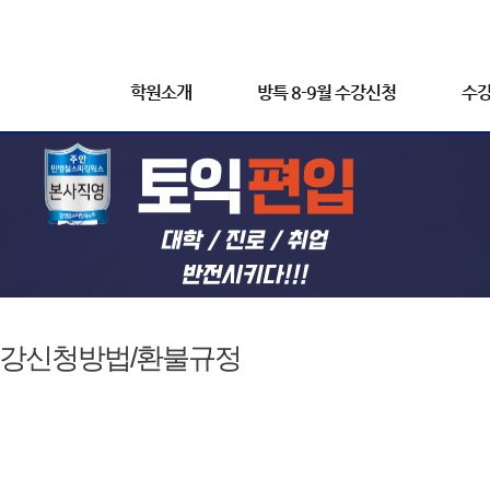
학원소개
방특 8-9월 수강신청
수강
강신청방법/환불규정